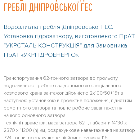
ГРЕБЛІ ДНІПРОВСЬКОЇ ГЕС
Водозливна гребля Дніпровської ГЕС.
Установка гідрозатвору, виготовленого ПрАТ
“УКРСТАЛЬ КОНСТРУКЦІЯ” для Замовника
ПрАТ «УКРГІДРОЕНЕРГО».
Транспортування 62-тонного затвора до прольоту
водозливною греблею за допомогою спеціального
козлового крана вантажопідйомністю 2х100/50+15т з
наступною установкою в проектне положення, підняттям
ремонтного затвора та повне робоче завантаження
нашого основного затвора.
Технічні параметри: маса затвора 62 т, габарити 14130 х
2370 х 11200 (h) мм, розрахункове навантаження на затвор
724 тонни, розрахункове підйомне зусилля 116 т,