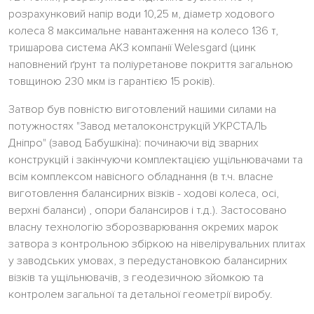
розрахунковий напір води 10,25 м, діаметр ходового
колеса 8 максимальне навантаження на колесо 136 т,
тришарова система АКЗ компанії Welesgard (цинк
наповнений ґрунт та поліуретанове покриття загальною
товщиною 230 мкм із гарантією 15 років).
Затвор був повністю виготовлений нашими силами на
потужностях "Завод металоконструкцій УКРСТАЛЬ
Дніпро" (завод Бабушкіна): починаючи від зварних
конструкцій і закінчуючи комплектацією ущільнювачами та
всім комплексом навісного обладнання (в т.ч. власне
виготовлення балансирних візків - ходові колеса, осі,
верхні баланси) , опори балансиров і т.д.). Застосовано
власну технологію зборозварювання окремих марок
затвора з контрольною збіркою на нівелірувальних плитах
у заводських умовах, з передустановкою балансирних
візків та ущільнювачів, з геодезичною зйомкою та
контролем загальної та детальної геометрії виробу.