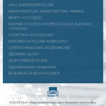
HALE AGROPRZEMYSŁOWE
INFRASTRUKTURA TRANSPORTOWA, PARKING
MOSTY I ICH CZĘŚCI
BUDYNKI O DUŻYCH ROZPIĘTOŚCIACH, BUDOWLE
I STADIONY
LOGISTYKA I AUTOSALONY
BIUROWO-HOTELOWE KOMPLEKSY
CENTRA HANDLOWO-ROZRYWKOWE
ZBIORNIKI I SILOSY
SŁUPY ENERGETYCZNE
Гідромеханічне обладнання
БЕЗКАРКАСНІ АРОЧНІ БУДІВЛІ
© 2026 ПрАТ «Укрсталь Конструкція» |
Tworzenie strony przez